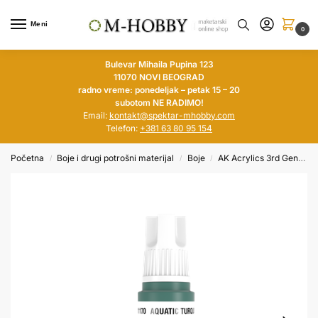
Meni
0
Bulevar Mihaila Pupina 123
11070 NOVI BEOGRAD
radno vreme: ponedeljak – petak 15 – 20
subotom NE RADIMO!
Email:
kontakt@spektar-mhobby.com
Telefon:
+381 63 80 95 154
Početna
Boje i drugi potrošni materijal
Boje
AK Acrylics 3rd Generation
/
/
/