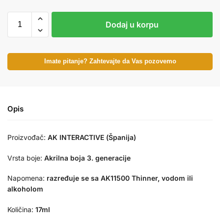
Dodaj u korpu
Imate pitanje? Zahtevajte da Vas pozovemo
Opis
Proizvođač:
AK INTERACTIVE (Španija)
Vrsta boje:
Akrilna boja 3. generacije
Napomena:
razređuje se sa AK11500 Thinner, vodom ili
alkoholom
Količina:
17ml