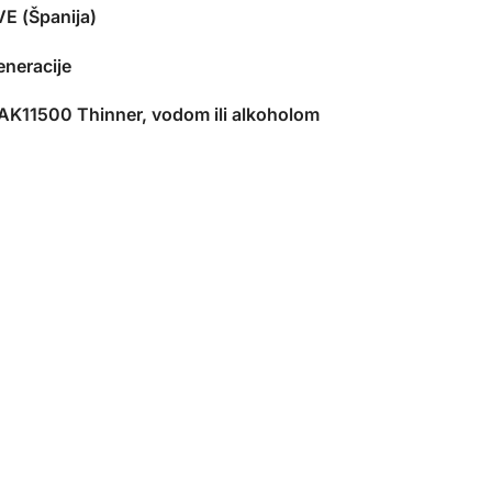
E (Španija)
eneracije
 AK11500 Thinner, vodom ili alkoholom