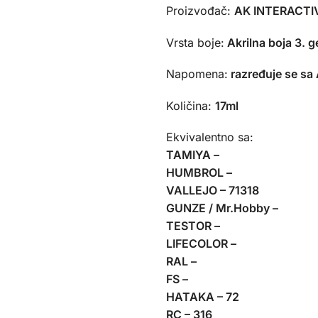
Proizvođač:
AK INTERACTIV
Vrsta boje:
Akrilna boja 3. g
Napomena:
razređuje se sa
Količina:
17ml
Ekvivalentno sa:
TAMIYA –
HUMBROL –
VALLEJO – 71318
GUNZE / Mr.Hobby –
TESTOR –
LIFECOLOR –
RAL –
FS –
HATAKA – 72
RC – 316