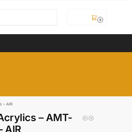
Pretraži
0,00
рсд
0
e – AIR
Acrylics – AMT-
– AIR