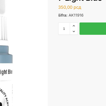
350,00
рсд
šifra:
AK11916