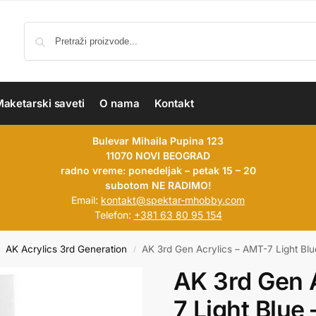
aketarski saveti
O nama
Kontakt
Bulevar Mihaila Pupina 123
11070 NOVI BEOGRAD
radno vreme: ponedeljak – petak 15 – 20
subotom NE RADIMO!
Email:
kontakt@spektar-mhobby.com
Telefon:
+381 63 80 95 154
AK Acrylics 3rd Generation
AK 3rd Gen Acrylics – AMT-7 Light Blu
/
AK 3rd Gen 
7 Light Blue 