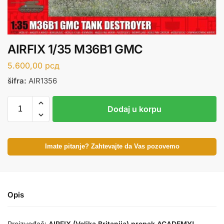
AIRFIX 1/35 M36B1 GMC
5.600,00
рсд
šifra:
AIR1356
Dodaj u korpu
Imate pitanje? Zahtevajte da Vas pozovemo
Opis
Proizvođač:
AIRFIX (Velika Britanija) prepak ACADEMY!