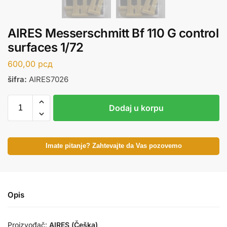
AIRES Messerschmitt Bf 110 G control
surfaces 1/72
600,00
рсд
šifra:
AIRES7026
Dodaj u korpu
Imate pitanje? Zahtevajte da Vas pozovemo
Opis
Proizvođač:
AIRES (Češka)