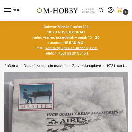
Meni
0
Bulevar Mihaila Pupina 123
11070 NOVI BEOGRAD
radno vreme: ponedeljak – petak 15 – 20
subotom NE RADIMO!
Email:
kontakt@spektar-mhobby.com
Telefon:
+381 63 80 95 154
Početna
Dodaci za doradu maketa
Za vazduhoplove
1/72 i manje
/
/
/