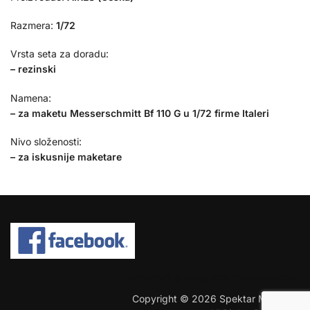
Razmera:
1/72
Vrsta seta za doradu:
– rezinski
Namena:
– za maketu Messerschmitt Bf 110 G
u 1/72 firme
Italeri
Nivo složenosti:
– za iskusnije maketare
COPYRIGHT © 2026 SPEKTAR MHOBBY.
Copyright © 2026 Spektar MHobby.