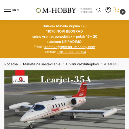
Meni
0
Bulevar Mihaila Pupina 123
11070 NOVI BEOGRAD
radno vreme: ponedeljak – petak 15 – 20
subotom NE RADIMO!
Email:
kontakt@spektar-mhobby.com
Telefon:
+381 63 80 95 154
Početna
Makete na sastavljanje
Civilni vazduhoplovi
A-MODEL 1/72 Learjet 35A
/
/
/