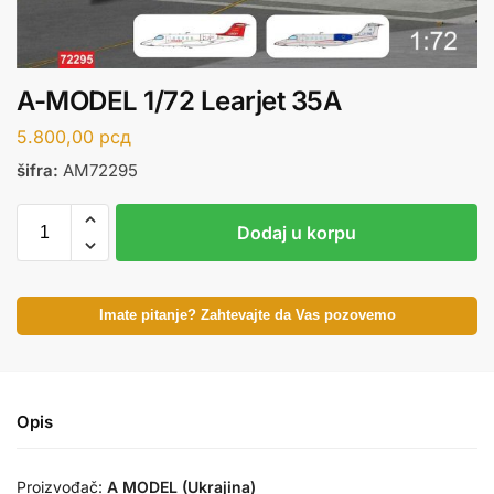
A-MODEL 1/72 Learjet 35A
5.800,00
рсд
šifra:
AM72295
Dodaj u korpu
Imate pitanje? Zahtevajte da Vas pozovemo
Opis
Proizvođač:
A MODEL (Ukrajina)